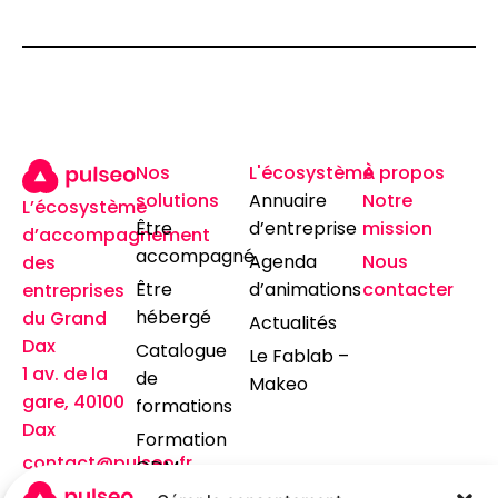
Nos
L'écosystème
À propos
solutions
Annuaire
Notre
L’écosystème
Être
d’entreprise
mission
d’accompagnement
accompagné
Agenda
Nous
des
Être
d’animations
contacter
entreprises
hébergé
du Grand
Actualités
Dax
Catalogue
Le Fablab –
1 av. de la
de
Makeo
gare, 40100
formations
Dax
Formation
contact@pulseo.fr
GDM
05 24 26 30