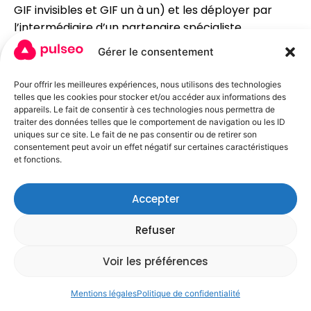
GIF invisibles et GIF un à un) et les déployer par
l’intermédiaire d’un partenaire spécialiste
d’analyses Web susceptible de se trouver (et donc
Gérer le consentement
de stocker les informations correspondantes, y
compris l’adresse IP de l’Utilisateur) dans un pays
Pour offrir les meilleures expériences, nous utilisons des technologies
étranger.
telles que les cookies pour stocker et/ou accéder aux informations des
appareils. Le fait de consentir à ces technologies nous permettra de
Ces balises sont placées à la fois dans les publicités
traiter des données telles que le comportement de navigation ou les ID
uniques sur ce site. Le fait de ne pas consentir ou de retirer son
en ligne permettant aux internautes d’accéder au
consentement peut avoir un effet négatif sur certaines caractéristiques
Site, et sur les différentes pages de celui-ci.
et fonctions.
Cette technologie permet
Accepter
à
https://pulseo.fr
d’évaluer les réponses des
visiteurs face au Site et l’efficacité de ses actions
Refuser
(par exemple, le nombre de fois où une page est
ouverte et les informations consultées), ainsi que
Voir les préférences
l’utilisation de ce Site par l’Utilisateur.
Mentions légales
Politique de confidentialité
Le prestataire externe pourra éventuellement