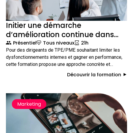
Initier une démarche
d’amélioration continue dans
mon entreprise
Présentiel
Tous niveaux
21h
Pour des dirigeants de TPE/PME souhaitant limiter les
dysfonctionnements internes et gagner en performance,
cette formation propose une approche concrète et
structurée de l’amélioration continue. Pendant 3 jours, les
Découvrir la formation
participants découvrent comment faire de l’amélioration
continue une véritable stratégie d’entreprise au service de
la satisfaction client et de la performance globale.
Marketing