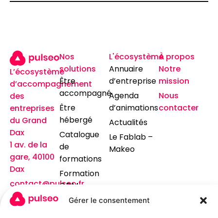
Nos
L'écosystème
À propos
solutions
Annuaire
Notre
L’écosystème
Être
d’entreprise
mission
d’accompagnement
accompagné
Agenda
Nous
des
Être
d’animations
contacter
entreprises
hébergé
du Grand
Actualités
Dax
Catalogue
Le Fablab –
1 av. de la
de
Makeo
gare, 40100
formations
Dax
Formation
contact@pulseo.fr
GDM
05 24 26 30
Organiser un
Gérer le consentement
10
événement