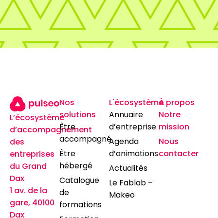
Nos
L'écosystème
À propos
solutions
Annuaire
Notre
L’écosystème
Être
d’entreprise
mission
d’accompagnement
accompagné
Agenda
Nous
des
Être
d’animations
contacter
entreprises
hébergé
du Grand
Actualités
Dax
Catalogue
Le Fablab –
1 av. de la
de
Makeo
gare, 40100
formations
Dax