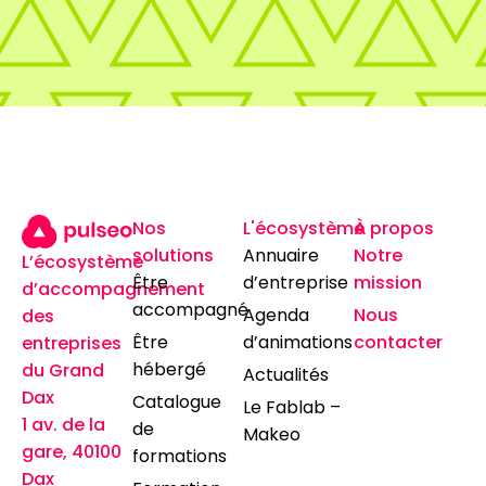
Nos
L'écosystème
À propos
solutions
Annuaire
Notre
L’écosystème
Être
d’entreprise
mission
d’accompagnement
accompagné
Agenda
Nous
des
Être
d’animations
contacter
entreprises
hébergé
du Grand
Actualités
Dax
Catalogue
Le Fablab –
1 av. de la
de
Makeo
gare, 40100
formations
Dax